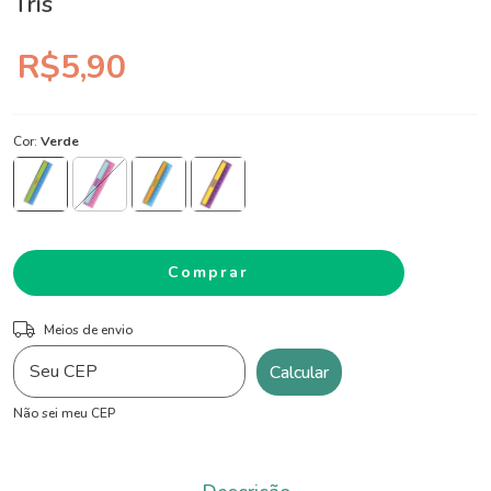
Tris
R$5,90
Cor:
Verde
ALTERAR CEP
Entregas para o CEP:
Meios de envio
Calcular
Não sei meu CEP