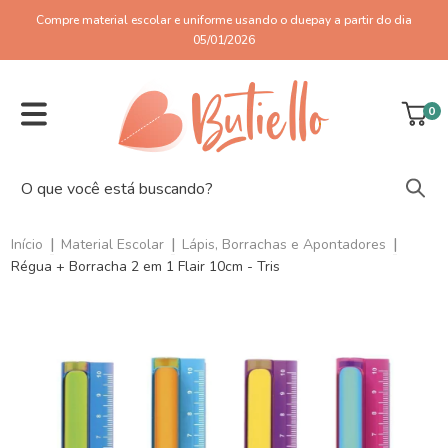
Compre material escolar e uniforme usando o duepay a partir do dia
05/01/2026
0
|
|
|
Início
Material Escolar
Lápis, Borrachas e Apontadores
Régua + Borracha 2 em 1 Flair 10cm - Tris