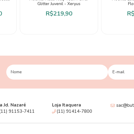
Glitter Juvenil - Xeryus
Flo
0
R$219,90
R$
a Jd. Nazaré
Loja Itaquera
sac@buti
(11) 91153-7411
(11) 91414-7800