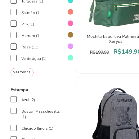
Turquesa (1)
Salmão (1)
Pink (1)
Marrom (1)
Mochila Esportiva Palmeira
Xeryus
Rosa (11)
R$149,9
R$199,90
Verde água (1)
VER TODOS
Estampa
Azul (2)
Boston Masschusetts
(1)
Chicago Ilinois (1)