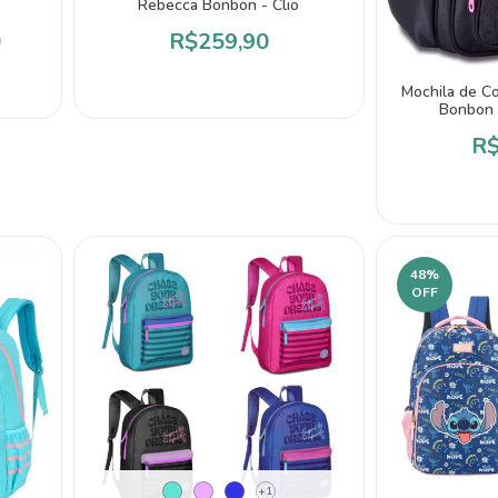
Rebecca Bonbon - Clio
0
R$259,90
Mochila de Co
Bonbon 
R$
48
%
OFF
+1