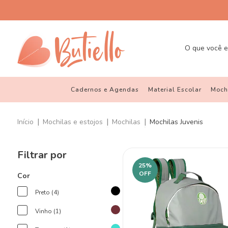
Cadernos e Agendas
Material Escolar
Mochi
|
|
|
Início
Mochilas e estojos
Mochilas
Mochilas Juvenis
Filtrar por
25
%
OFF
Cor
Preto (4)
Vinho (1)