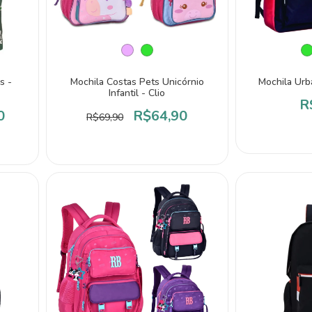
s -
Mochila Costas Pets Unicórnio
Mochila Urba
Infantil - Clio
R
0
R$64,90
R$69,90