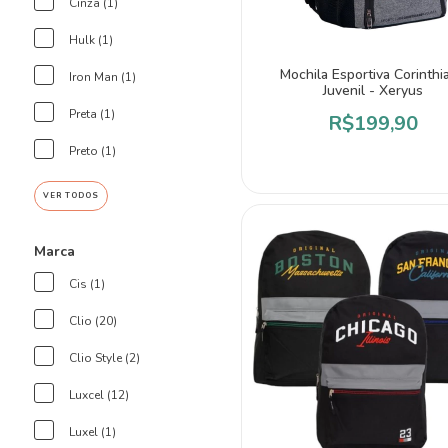
Cinza (1)
Hulk (1)
Mochila Esportiva Corinthi
Iron Man (1)
Juvenil - Xeryus
Preta (1)
R$199,90
Preto (1)
VER TODOS
Marca
Cis (1)
Clio (20)
Clio Style (2)
Luxcel (12)
Luxel (1)