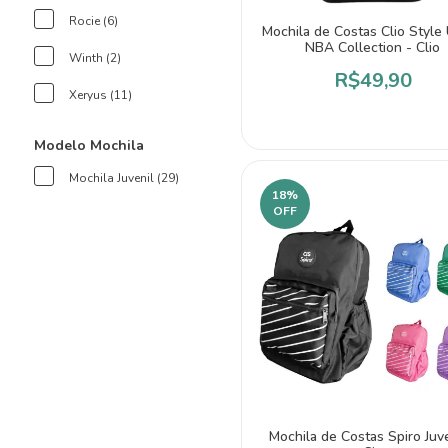
Rocie (6)
Mochila de Costas Clio Style
NBA Collection - Clio
Winth (2)
R$49,90
Xeryus (11)
Modelo Mochila
Mochila Juvenil (29)
18
%
OFF
Mochila de Costas Spiro Juve