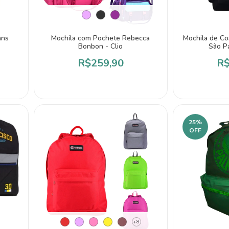
ans
Mochila com Pochete Rebecca
Mochila de Cos
Bonbon - Clio
São P
R$259,90
R$
25
%
OFF
+8