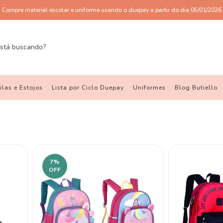
Compre material escolar e uniforme usando o duepay a partir do dia 05/01/2026
las e Estojos
Lista por Ciclo Duepay
Uniformes
Blog Butiello
7
%
OFF