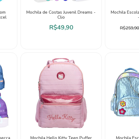
com
Mochila de Costas Juvenil Dreams -
Mochila Escola
xcel
Clio
R$49,90
R$259,90
ebecca
Mochila Hello Kitty Teen Puffer
Mochila Es