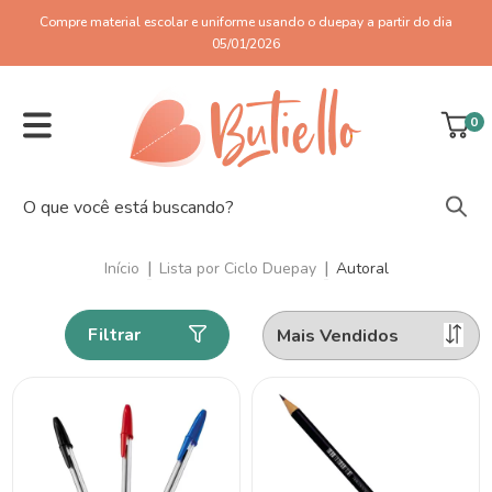
Compre material escolar e uniforme usando o duepay a partir do dia
05/01/2026
0
|
|
Início
Lista por Ciclo Duepay
Autoral
Filtrar