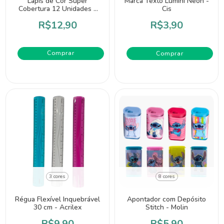
Lápis de Cor Super
Marca Texto Lumini Neon -
Cobertura 12 Unidades -
Cis
Acrilex
R$12,90
R$3,90
Comprar
3 cores
8 cores
Régua Flexível Inquebrável
Apontador com Depósito
30 cm - Acrilex
Stitch - Molin
R$9,90
R$5,90