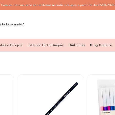
Compre material escolar e uniforme usando o duepay a partir do dia 05/01/2026
las e Estojos
Lista por Ciclo Duepay
Uniformes
Blog Butiello