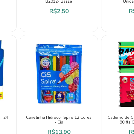
B2012- Bazze
Unida
R$2,50
R
or 24
Canetinha Hidrocor Spiro 12 Cores
Caderno de C
- Cis
80 fls C
R$13,90
R