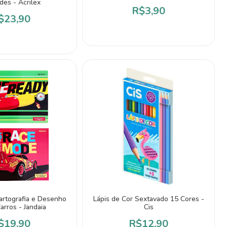
des - Acrilex
R$3,90
$23,90
artografia e Desenho
Lápis de Cor Sextavado 15 Cores -
arros - Jandaia
Cis
$19,90
R$12,90