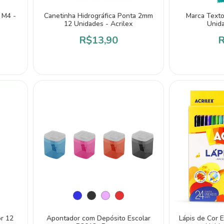
 M4 -
Canetinha Hidrográfica Ponta 2mm
Marca Texto
12 Unidades - Acrilex
Unid
R$13,90
R
or 12
Apontador com Depósito Escolar
Lápis de Cor 