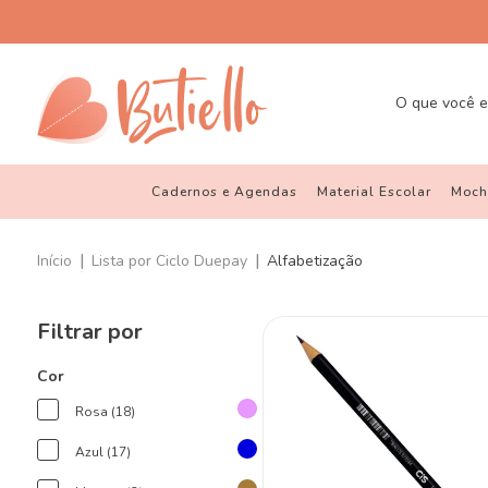
Cadernos e Agendas
Material Escolar
Mochi
|
|
Início
Lista por Ciclo Duepay
Alfabetização
Filtrar por
Cor
Rosa (18)
Azul (17)