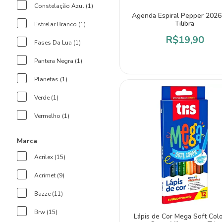
Constelação Azul (1)
Agenda Espiral Pepper 2026
Tilibra
Estrelar Branco (1)
R$19,90
Fases Da Lua (1)
Pantera Negra (1)
Planetas (1)
Verde (1)
Vermelho (1)
Marca
Acrilex (15)
Acrimet (9)
Bazze (11)
Brw (15)
Lápis de Cor Mega Soft Col