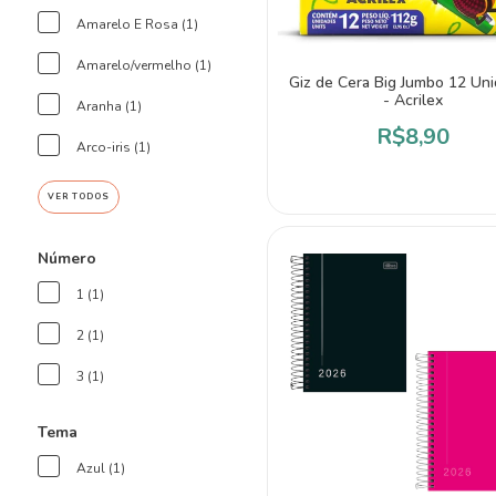
Amarelo E Rosa (1)
Amarelo/vermelho (1)
Giz de Cera Big Jumbo 12 Un
- Acrilex
Aranha (1)
R$8,90
Arco-iris (1)
VER TODOS
Número
1 (1)
2 (1)
3 (1)
Tema
Azul (1)