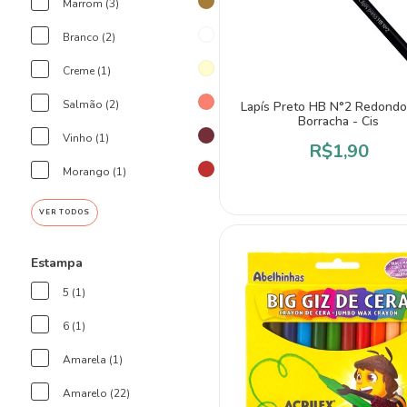
Marrom (3)
Branco (2)
Creme (1)
Salmão (2)
Lapís Preto HB N°2 Redond
Borracha - Cis
Vinho (1)
R$1,90
Morango (1)
VER TODOS
Estampa
5 (1)
6 (1)
Amarela (1)
Amarelo (22)