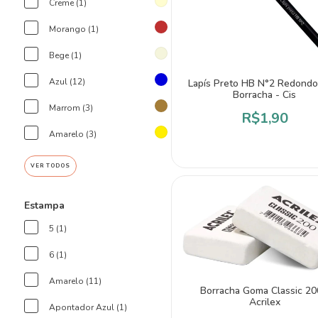
Creme (1)
Morango (1)
Bege (1)
Azul (12)
Lapís Preto HB N°2 Redond
Borracha - Cis
Marrom (3)
R$1,90
Amarelo (3)
VER TODOS
Estampa
5 (1)
6 (1)
Amarelo (11)
Borracha Goma Classic 20
Acrilex
Apontador Azul (1)