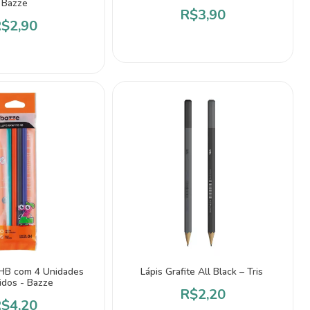
Bazze
R$3,90
$2,90
 HB com 4 Unidades
Lápis Grafite All Black – Tris
idos - Bazze
R$2,20
$4,20