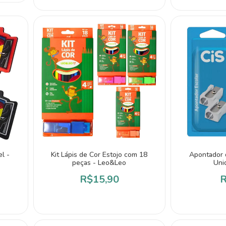
l -
Kit Lápis de Cor Estojo com 18
Apontador 
peças - Leo&Leo
Uni
R$15,90
R