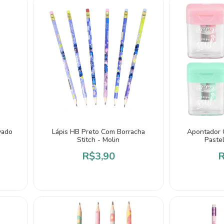
vado
Lápis HB Preto Com Borracha
Apontador 
S
Stitch - Molin
Paste
R$3,90
R