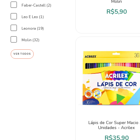
Molin
Faber-Castell (2)
R$5,90
Leo E Leo (1)
Leonora (19)
Molin (32)
VER TODOS
Lápis de Cor Super Macio
Unidades - Acrilex
R$35,90