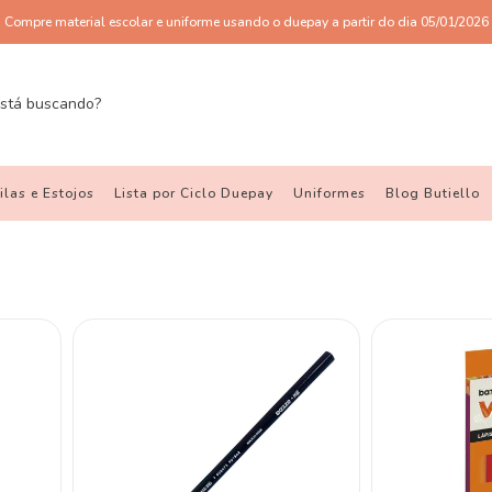
Compre material escolar e uniforme usando o duepay a partir do dia 05/01/2026
las e Estojos
Lista por Ciclo Duepay
Uniformes
Blog Butiello