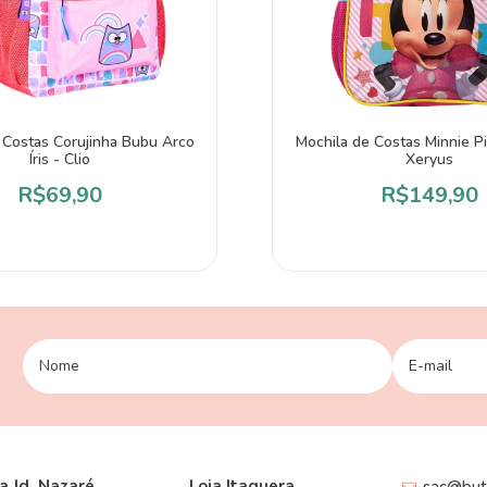
 Costas Corujinha Bubu Arco
Mochila de Costas Minnie Pin
Íris - Clio
Xeryus
R$69,90
R$149,90
a Jd. Nazaré
Loja Itaquera