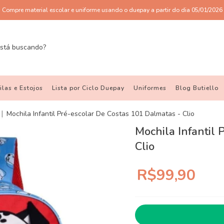
Compre material escolar e uniforme usando o duepay a partir do dia 05/01/2026
las e Estojos
Lista por Ciclo Duepay
Uniformes
Blog Butiello
|
Mochila Infantil Pré-escolar De Costas 101 Dalmatas - Clio
Mochila Infantil 
Clio
R$99,90