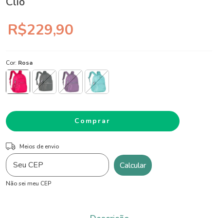
Clio
R$229,90
Cor:
Rosa
ALTERAR CEP
Entregas para o CEP:
Meios de envio
Calcular
Não sei meu CEP