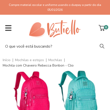
Compre material escolar e uniforme usando o duepay a partir do dia
05/01/2026
0
|
|
|
Início
Mochilas e estojos
Mochilas
Mochila com Chaveiro Rebecca Bonbon - Clio