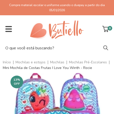
Compre material escolar e uniforme usando o duepay a partir do dia
05/01/2026
0
|
|
|
|
Início
Mochilas e estojos
Mochilas
Mochilas Pré-Escolares
Mini Mochila de Costas Frutas I Love You Winth - Rocie
13
%
OFF