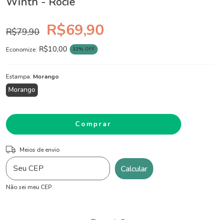
Winth - Rocie
R$69,90
R$79,90
R$10,00
13
% OFF
Economize:
Estampa:
Morango
Morango
ALTERAR CEP
Entregas para o CEP:
Meios de envio
Calcular
Não sei meu CEP