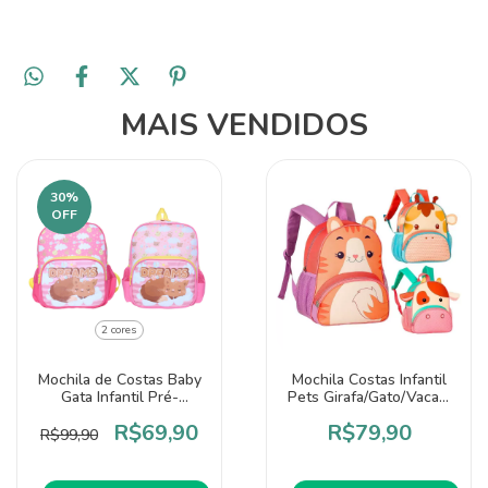
MAIS VENDIDOS
30
%
OFF
2 cores
Mochila de Costas Baby
Mochila Costas Infantil
Gata Infantil Pré-
Pets Girafa/Gato/Vaca -
Escolar - Rocie
Clio
R$69,90
R$79,90
R$99,90