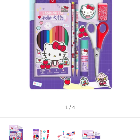
1
/
4