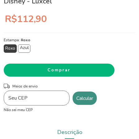
Disney - Luxcel
R$112,90
Estampa:
Roxo
Azul
Roxo
ALTERAR CEP
Entregas para o CEP:
Meios de envio
Calcular
Não sei meu CEP
Descrição