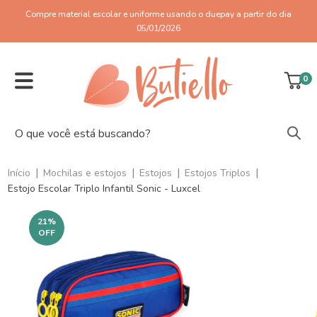
Compre material escolar e uniforme usando o duepay a partir do dia
05/01/2026
0
|
|
|
|
Início
Mochilas e estojos
Estojos
Estojos Triplos
Estojo Escolar Triplo Infantil Sonic - Luxcel
21
%
OFF