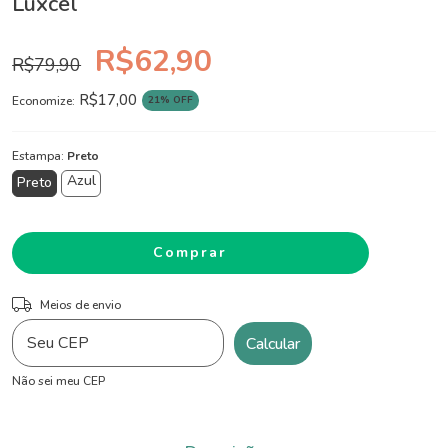
Luxcel
R$62,90
R$79,90
R$17,00
21
% OFF
Economize:
Estampa:
Preto
Azul
Preto
ALTERAR CEP
Entregas para o CEP:
Meios de envio
Calcular
Não sei meu CEP