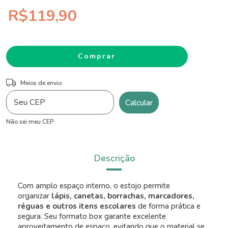
R$119,90
ALTERAR CEP
Entregas para o CEP:
Meios de envio
Calcular
Não sei meu CEP
Descrição
Com amplo espaço interno, o estojo permite
organizar
lápis, canetas, borrachas, marcadores,
réguas e outros itens escolares
de forma prática e
segura. Seu formato box garante excelente
aproveitamento de espaço, evitando que o material se