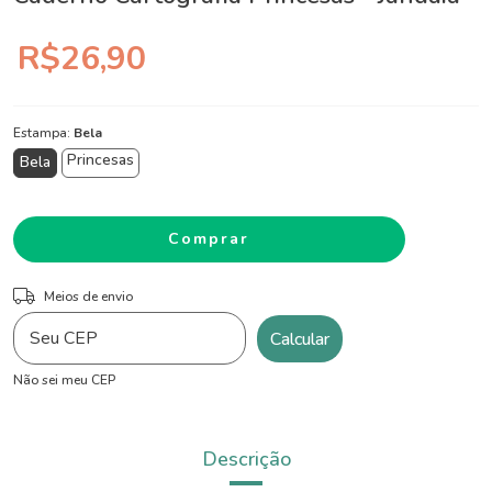
R$26,90
Estampa:
Bela
Princesas
Bela
ALTERAR CEP
Entregas para o CEP:
Meios de envio
Calcular
Não sei meu CEP
Descrição