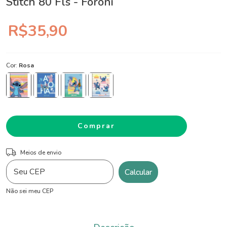
Stitch 80 Fls - Foroni
R$35,90
Cor:
Rosa
ALTERAR CEP
Entregas para o CEP:
Meios de envio
Calcular
Não sei meu CEP