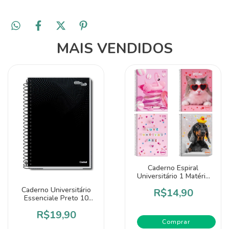
MAIS VENDIDOS
Caderno Espiral
Universitário 1 Matéria
Zoom+ Feminino 96
Caderno Universitário
R$14,90
Folhas - Tilibra
Essenciale Preto 10
Matérias - Credeal
R$19,90
Comprar