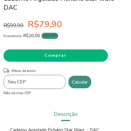
DAC
R$79,90
R$99,90
R$20,00
20
% OFF
Economize:
ALTERAR CEP
Entregas para o CEP:
Meios de envio
Calcular
Não sei meu CEP
Descrição
Caderno Argolado Fichário Star Wars - DAC