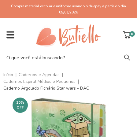
Compre material escolar e uniforme usando o duepay a partir do dia
05/01/2026
0
|
|
Início
Cadernos e Agendas
|
Cadernos Espiral Médios e Pequenos
Caderno Argolado Fichário Star wars - DAC
20
%
OFF