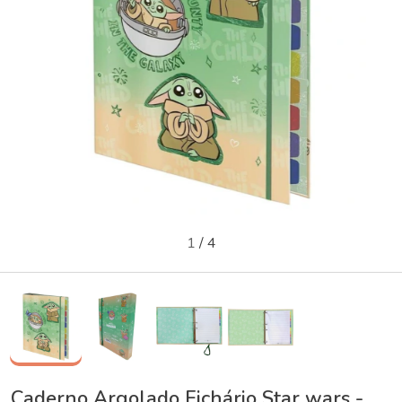
1
/
4
Caderno Argolado Fichário Star wars -