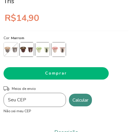
Tris
R$14,90
Cor:
Marrom
ALTERAR CEP
Entregas para o CEP:
Meios de envio
Calcular
Não sei meu CEP